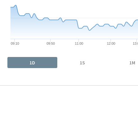
The chart has 1 Y axis displaying values. Data ranges from 20.48
09:10
09:50
11:00
12:00
13:
End of interactive chart.
1D
1S
1M