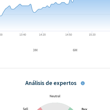
 to 20.96.
00
13:40
14:20
14:50
15:20
3M
6M
Análisis de expertos