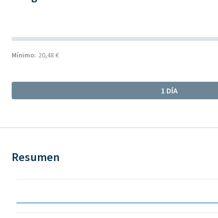
Mínimo:
20,48 €
1 DÍA
Resumen
Chart
Chart with 148 data points.
The chart has 1 X axis displaying Time. Data ranges from 2026-