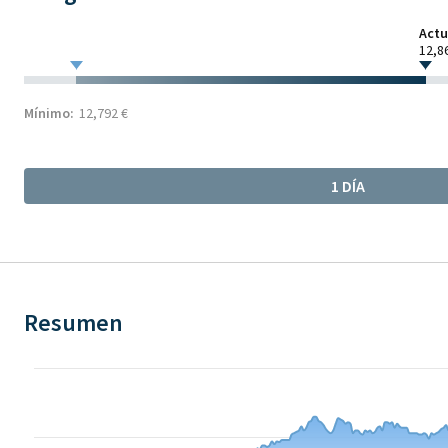
Actu
12,8
Mínimo:
12,792 €
1 DÍA
Resumen
Chart
Chart with 513 data points.
The chart has 1 X axis displaying Time. Data ranges from 2026-