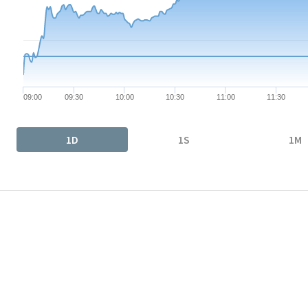
The chart has 1 Y axis displaying values. Data ranges from 12.82
09:00
09:30
10:00
10:30
11:00
11:30
End of interactive chart.
1D
1S
1M