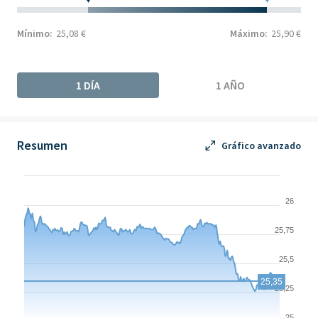
Mínimo:
25,08 €
Máximo:
25,90 €
1 DÍA
1 AÑO
Resumen
Gráfico avanzado
Chart
Chart with 250 data points.
26
The chart has 1 X axis displaying Time. Data ranges from 2026-
25,75
The chart has 1 Y axis displaying values. Data ranges from 25.26
25,5
25,35
25,25
25