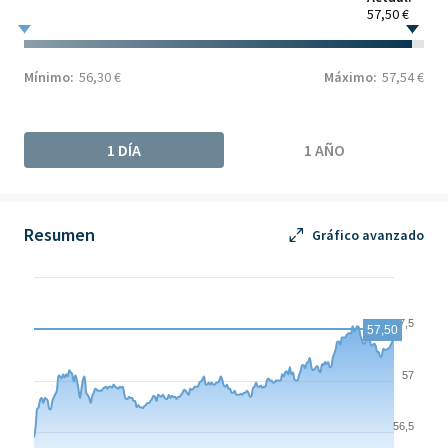
57,50 €
Mínimo:
56,30 €
Máximo:
57,54 €
1 DÍA
1 AÑO
Resumen
Gráfico avanzado
Chart
Chart with 236 data points.
57,5
57,50
The chart has 1 X axis displaying Time. Data ranges from 2026-
The chart has 1 Y axis displaying values. Data ranges from 56.45
57
56,5