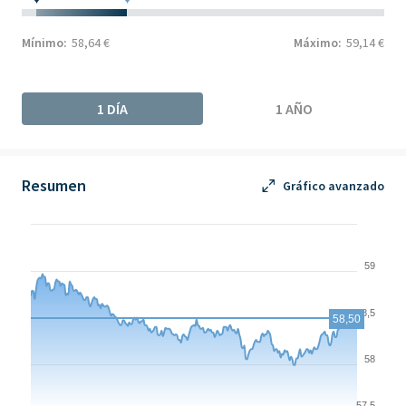
Mínimo:
58,64 €
Máximo:
59,14 €
1 DÍA
1 AÑO
Resumen
Gráfico avanzado
Chart
Chart with 253 data points.
59
The chart has 1 X axis displaying Time. Data ranges from 2026-
The chart has 1 Y axis displaying values. Data ranges from 57.99
58,5
58,50
58
57,5