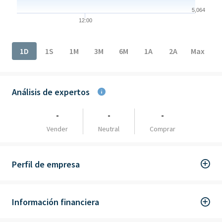
5,064
12:00
End of interactive chart.
1D
1S
1M
3M
6M
1A
2A
Max
Análisis de expertos
-
-
-
Vender
Neutral
Comprar
Perfil de empresa
Información financiera