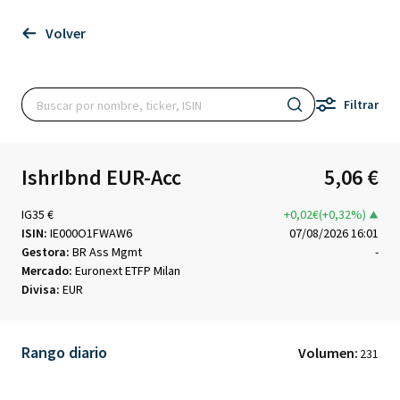
Volver
Filtrar
IshrIbnd EUR-Acc
5,06 €
IG35 €
+0,02€(+0,32%)
ISIN:
IE000O1FWAW6
07/08/2026 16:01
Gestora:
BR Ass Mgmt
-
Mercado:
Euronext ETFP Milan
Divisa:
EUR
Rango diario
Volumen:
231