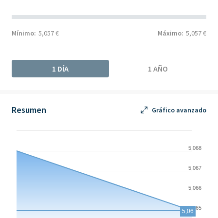
Mínimo:
5,057 €
Máximo:
5,057 €
1 DÍA
1 AÑO
Resumen
Gráfico avanzado
Chart
Chart with 2 data points.
5,068
The chart has 1 X axis displaying Time. Data ranges from 2026-
5,067
The chart has 1 Y axis displaying values. Data ranges from 5.065
5,066
5,065
5,06