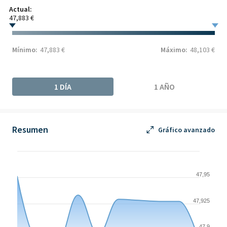
Actual:
47,883 €
Mínimo:
47,883 €
Máximo:
48,103 €
1 DÍA
1 AÑO
Resumen
Gráfico avanzado
Chart
Chart with 10 data points.
47,95
The chart has 1 X axis displaying Time. Data ranges from 2026-
The chart has 1 Y axis displaying values. Data ranges from 47.8
47,925
47,9