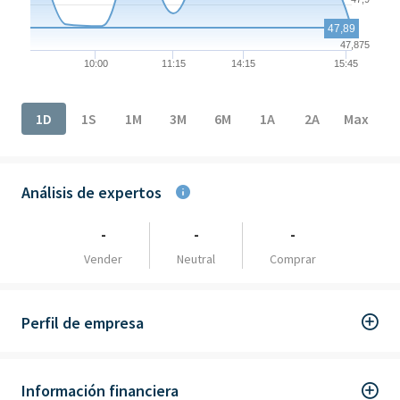
47,89
47,875
10:00
11:15
14:15
15:45
End of interactive chart.
1D
1S
1M
3M
6M
1A
2A
Max
Análisis de expertos
-
-
-
Vender
Neutral
Comprar
Perfil de empresa
Información financiera