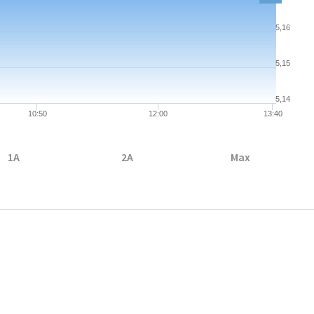
5,16
5,15
5,14
10:50
12:00
13:40
1A
2A
Max