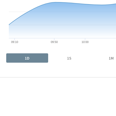
The chart has 1 X axis displaying Time. Data ranges from 2026-
The chart has 1 Y axis displaying values. Data ranges from 5.15 
09:10
09:50
10:00
End of interactive chart.
1D
1S
1M