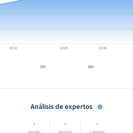
08-06 09:04:00 to 2026-08-06 13:43:00.
to 5.171.
10:10
10:20
10:30
3M
6M
Análisis de expertos
-
-
-
Vender
Neutral
Comprar