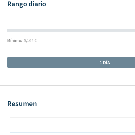
Rango diario
Mínimo:
5,164 €
1 DÍA
Resumen
Chart
Chart with 8 data points.