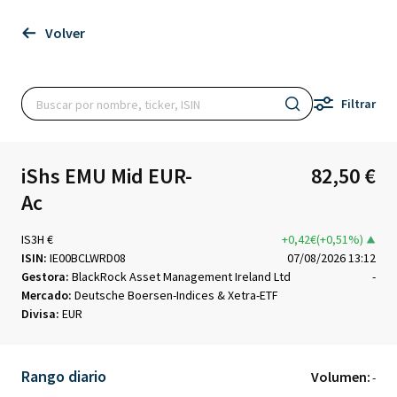
Volver
Filtrar
iShs EMU Mid EUR-
82,50 €
Ac
IS3H €
+0,42€(+0,51%)
ISIN:
IE00BCLWRD08
07/08/2026 13:12
Gestora:
BlackRock Asset Management Ireland Ltd
-
Mercado:
Deutsche Boersen-Indices & Xetra-ETF
Divisa:
EUR
Rango diario
Volumen:
-