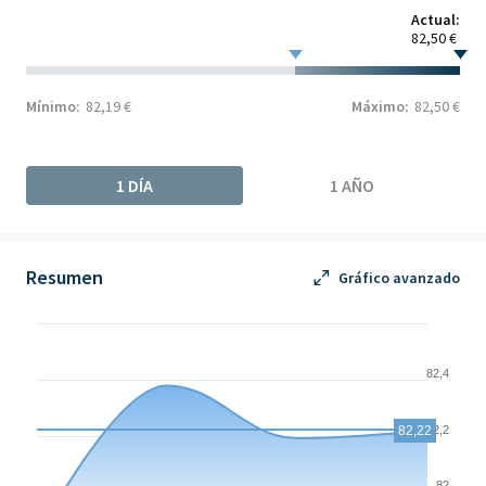
Actual:
82,50 €
Mínimo:
82,19 €
Máximo:
82,50 €
1 DÍA
1 AÑO
Resumen
Gráfico avanzado
Chart
Chart with 4 data points.
82,4
The chart has 1 X axis displaying Time. Data ranges from 2026-
The chart has 1 Y axis displaying values. Data ranges from 81.83
82,22
82,2
82