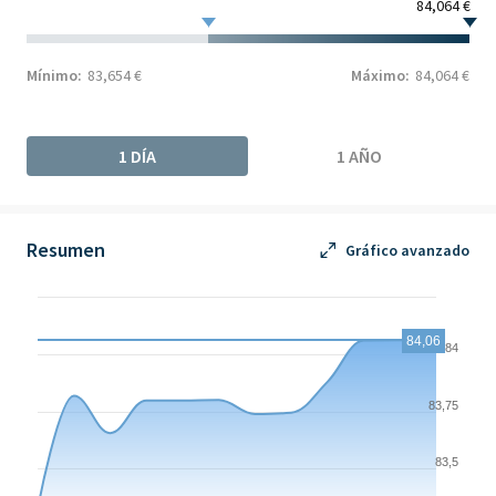
84,064 €
Mínimo:
83,654 €
Máximo:
84,064 €
1 DÍA
1 AÑO
Resumen
Gráfico avanzado
Chart
Chart with 12 data points.
84,06
84
The chart has 1 X axis displaying Time. Data ranges from 2026-
The chart has 1 Y axis displaying values. Data ranges from 83.32
83,75
83,5