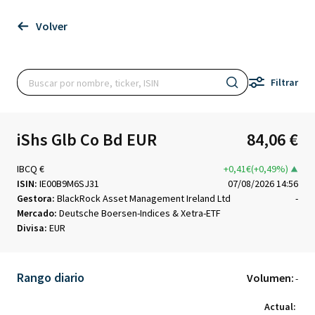
Volver
Filtrar
iShs Glb Co Bd EUR
84,06 €
IBCQ €
+0,41€(+0,49%)
ISIN:
IE00B9M6SJ31
07/08/2026 14:56
Gestora:
BlackRock Asset Management Ireland Ltd
-
Mercado:
Deutsche Boersen-Indices & Xetra-ETF
Divisa:
EUR
Rango diario
Volumen:
-
Actual: