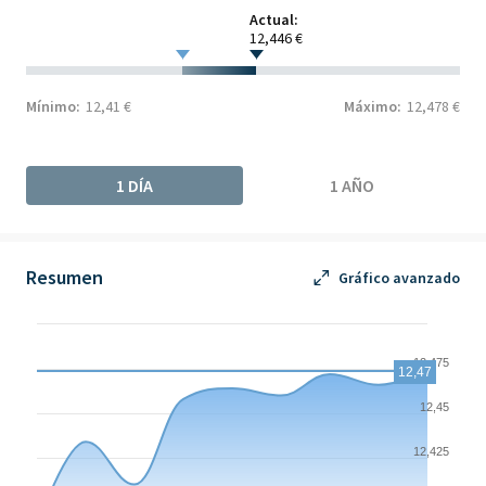
Actual:
12,446 €
Mínimo:
12,41 €
Máximo:
12,478 €
1 DÍA
1 AÑO
Resumen
Gráfico avanzado
Chart
Chart with 9 data points.
12,475
12,47
The chart has 1 X axis displaying Time. Data ranges from 2026-
12,45
The chart has 1 Y axis displaying values. Data ranges from 12.3
12,425