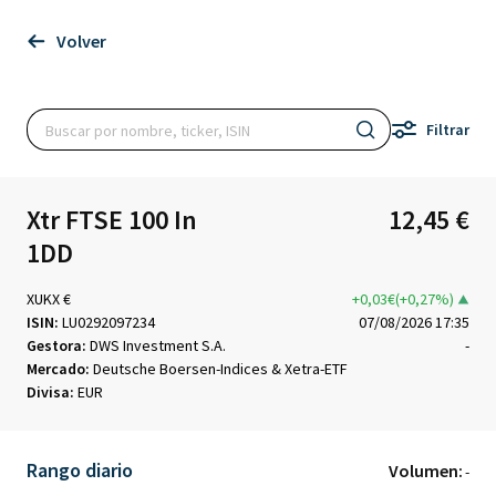
Volver
Filtrar
Xtr FTSE 100 In
12,45 €
1DD
XUKX €
+0,03€(+0,27%)
ISIN:
LU0292097234
07/08/2026 17:35
Gestora:
DWS Investment S.A.
-
Mercado:
Deutsche Boersen-Indices & Xetra-ETF
Divisa:
EUR
Rango diario
Volumen:
-