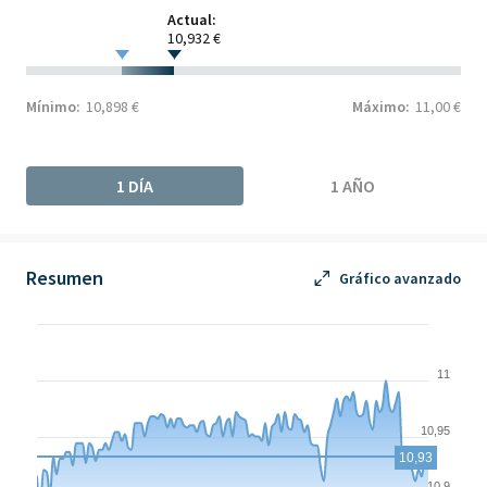
Actual:
10,932 €
Mínimo:
10,898 €
Máximo:
11,00 €
1 DÍA
1 AÑO
Resumen
Gráfico avanzado
Chart
Chart with 121 data points.
11
The chart has 1 X axis displaying Time. Data ranges from 2026-
The chart has 1 Y axis displaying values. Data ranges from 10.88
10,95
10,93
10,9