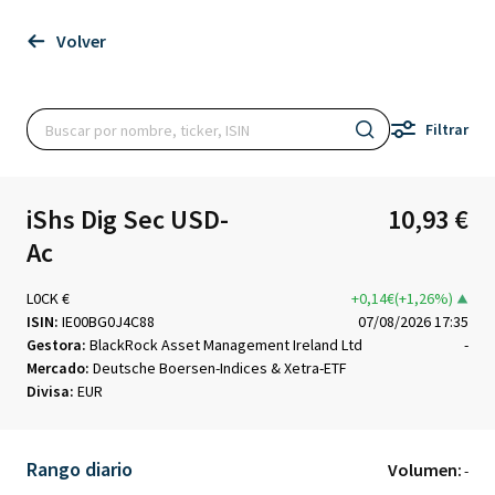
Volver
Filtrar
iShs Dig Sec USD-
10,93 €
Ac
L0CK €
+0,14€(+1,26%)
ISIN:
IE00BG0J4C88
07/08/2026 17:35
Gestora:
BlackRock Asset Management Ireland Ltd
-
Mercado:
Deutsche Boersen-Indices & Xetra-ETF
Divisa:
EUR
Rango diario
Volumen:
-