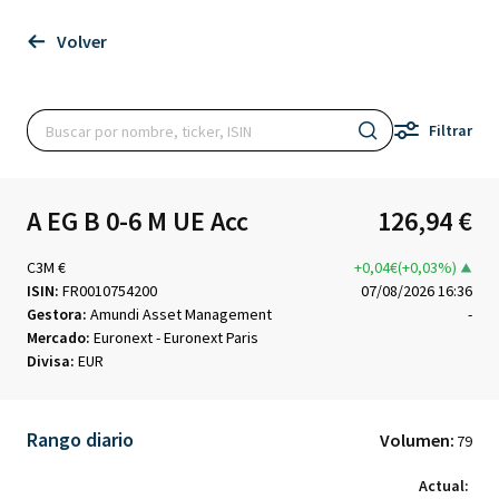
Volver
Filtrar
A EG B 0-6 M UE Acc
126,94 €
C3M €
+0,04€(+0,03%)
ISIN:
FR0010754200
07/08/2026 16:36
Gestora:
Amundi Asset Management
-
Mercado:
Euronext - Euronext Paris
Divisa:
EUR
Rango diario
Volumen:
79
Actual: