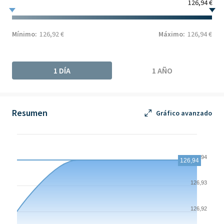
126,94 €
Mínimo:
126,92 €
Máximo:
126,94 €
1 DÍA
1 AÑO
Resumen
Gráfico avanzado
Chart
Chart with 4 data points.
126,94
126,94
The chart has 1 X axis displaying Time. Data ranges from 2026-
The chart has 1 Y axis displaying values. Data ranges from 126.
126,93
126,92