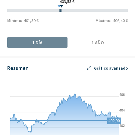
403,55 €
Mínimo:
401,30 €
Máximo:
406,40 €
1 DÍA
1 AÑO
Resumen
Gráfico avanzado
Chart
Chart with 152 data points.
406
The chart has 1 X axis displaying Time. Data ranges from 2026-
The chart has 1 Y axis displaying values. Data ranges from 401.3
404
402,90
402