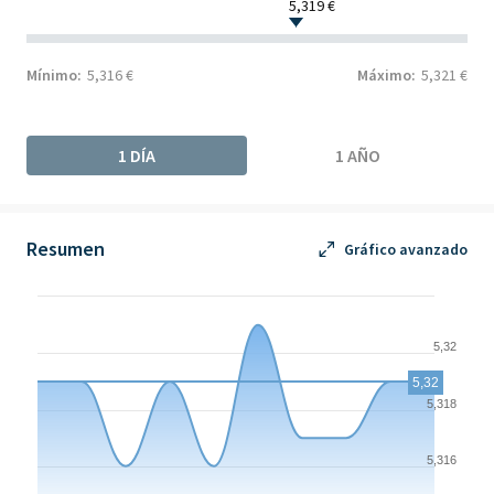
5,319 €
Mínimo:
5,316 €
Máximo:
5,321 €
1 DÍA
1 AÑO
Resumen
Gráfico avanzado
Chart
Chart with 10 data points.
5,32
The chart has 1 X axis displaying Time. Data ranges from 2026-
5,32
The chart has 1 Y axis displaying values. Data ranges from 5.316
5,318
5,316