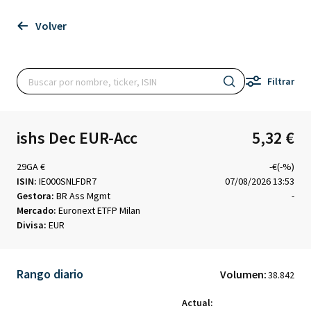
Volver
Filtrar
ishs Dec EUR-Acc
5,32 €
29GA €
-€(-%)
ISIN:
IE000SNLFDR7
07/08/2026 13:53
Gestora:
BR Ass Mgmt
-
Mercado:
Euronext ETFP Milan
Divisa:
EUR
Rango diario
Volumen:
38.842
Actual: