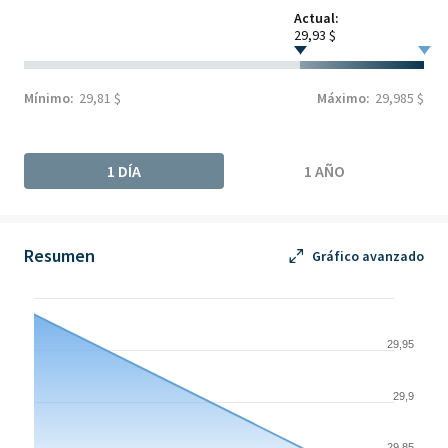
Actual:
29,93 $
Mínimo:
29,81 $
Máximo:
29,985 $
1 DÍA
1 AÑO
Resumen
Gráfico avanzado
Chart
Chart with 2 data points.
29,95
The chart has 1 X axis displaying Time. Data ranges from 2026-
The chart has 1 Y axis displaying values. Data ranges from 29.81
29,9
29,85