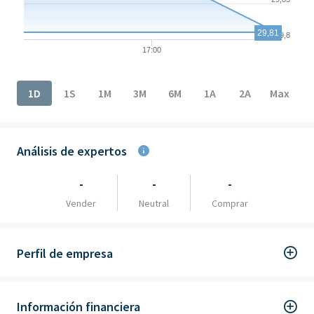
29,81
29,8
17:00
End of interactive chart.
1D
1S
1M
3M
6M
1A
2A
Max
Análisis de expertos
-
-
-
Vender
Neutral
Comprar
Perfil de empresa
Información financiera