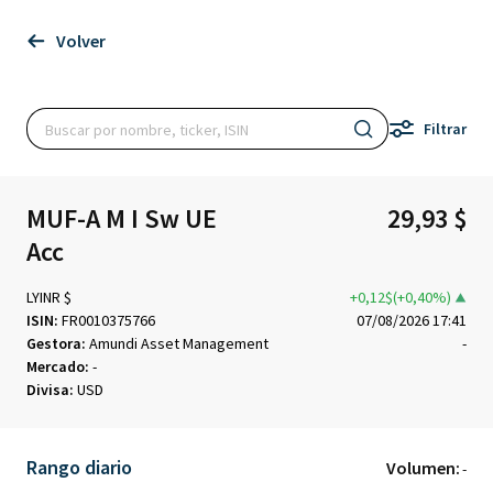
Volver
Filtrar
MUF-A M I Sw UE
29,93 $
Acc
LYINR $
+0,12$(+0,40%)
ISIN:
FR0010375766
07/08/2026 17:41
Gestora:
Amundi Asset Management
-
Mercado:
-
Divisa:
USD
Rango diario
Volumen:
-