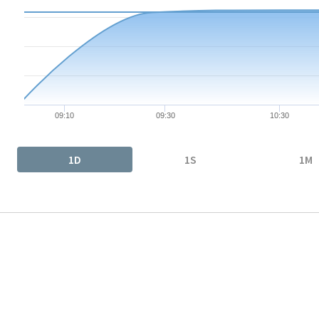
The chart has 1 X axis displaying Time. Data ranges from 2026-
The chart has 1 Y axis displaying values. Data ranges from 5.952
09:10
09:30
10:30
End of interactive chart.
1D
1S
1M