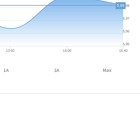
5,98
5,98
5,97
5,96
5,95
13:50
14:00
15:40
1A
2A
Max