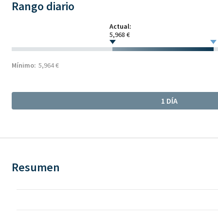
Rango diario
Actual:
5,968 €
Mínimo:
5,964 €
1 DÍA
Resumen
Chart
Chart with 8 data points.