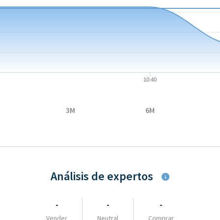
08-05 09:04:00 to 2026-08-05 15:40:00.
 to 5.9882.
10:40
3M
6M
Análisis de expertos
-
-
-
Vender
Neutral
Comprar