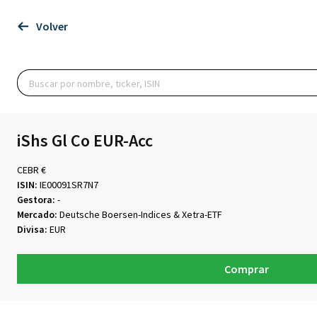
Volver
iShs Gl Co EUR-Acc
CEBR €
ISIN:
IE00091SR7N7
Gestora:
-
Mercado:
Deutsche Boersen-Indices & Xetra-ETF
Divisa:
EUR
Comprar