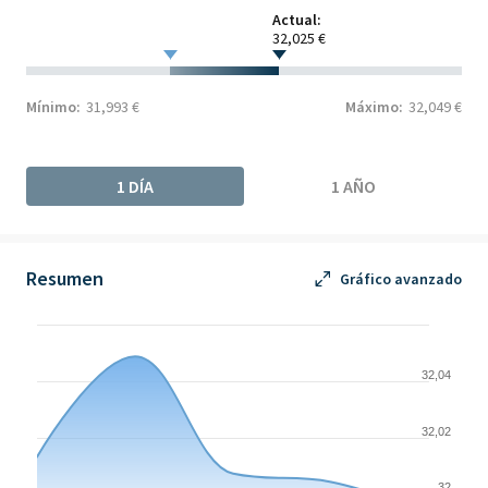
Actual:
32,025 €
Mínimo:
31,993 €
Máximo:
32,049 €
1 DÍA
1 AÑO
Resumen
Gráfico avanzado
Chart
Chart with 5 data points.
32,04
The chart has 1 X axis displaying Time. Data ranges from 2026-
The chart has 1 Y axis displaying values. Data ranges from 31.9
32,02
32