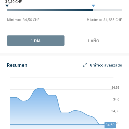
34,50 CHF
Mínimo:
34,50 CHF
Máximo:
34,655 CHF
1 DÍA
1 AÑO
Resumen
Gráfico avanzado
Chart
Chart with 17 data points.
34,65
The chart has 1 X axis displaying Time. Data ranges from 2026-
34,6
The chart has 1 Y axis displaying values. Data ranges from 34.5 
34,55
34,5
34,50