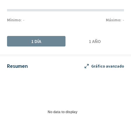
Mínimo:
-
Máximo:
-
1 DÍA
1 AÑO
Resumen
Gráfico avanzado
Chart
Chart with 0 data points.
The chart has 1 X axis displaying Time. Data ranges from 1970-
The chart has 1 Y axis displaying values. Data ranges from 0 to 
No data to display