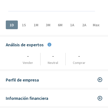
End of interactive chart.
1D
1S
1M
3M
6M
1A
2A
Max
Análisis de expertos
-
-
-
Vender
Neutral
Comprar
Perfil de empresa
Información financiera