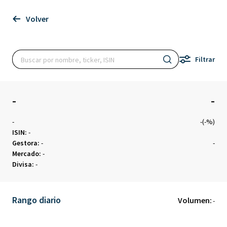
Volver
Filtrar
-
-
-
-(-%)
ISIN:
-
Gestora:
-
-
Mercado:
-
Divisa:
-
Rango diario
Volumen:
-